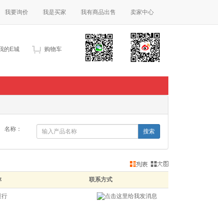
我要询价
我是买家
我有商品出售
卖家中心
我的E城
购物车
名称：
称
联系方式
重行