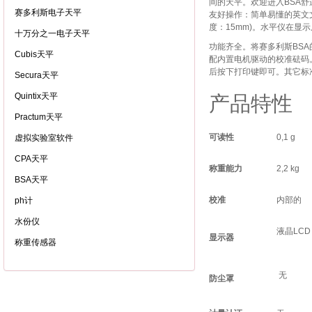
间的天平。欢迎进入BSA
赛多利斯电子天平
友好操作：简单易懂的英文
度：15mm)。水平仪在
十万分之一电子天平
功能齐全。将赛多利斯BS
Cubis天平
配内置电机驱动的校准砝码。
后按下打印键即可。其它标
Secura天平
Quintix天平
产品特性
Practum天平
可读性
0,1 g
虚拟实验室软件
CPA天平
称重能力
2,2 kg
BSA天平
校准
内部的
ph计
水份仪
液晶LCD
显示器
称重传感器
无
防尘罩